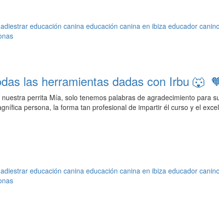
adiestrar
educación canina
educación canina en ibiza
educador canin
onas
odas las herramientas dadas con Irbu 🐺 🧡!
on nuestra perrita Mía, solo tenemos palabras de agradecimiento para s
gnífica persona, la forma tan profesional de impartir él curso y el exce
adiestrar
educación canina
educación canina en ibiza
educador canin
onas