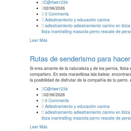
C@rlwe1234
02/06/2026
0 Comments
Adiestramiento y educación canina
adiestramiento
adiestramiento canino en ibiza
ibiza
mantrailing
mascota
perro
rescate de pers
Leer Más
Rutas de senderismo para hacer 
Si eres amante de la naturaleza y de los perros, Ibiza e
compañero. En esta maravillosa isla balear, encontra
la posibilidad de disfrutar de la compañía de tu perro. 
C@rlwe1234
02/06/2026
0 Comments
Adiestramiento y educación canina
adiestramiento
adiestramiento canino en ibiza
ibiza
mantrailing
mascota
perro
rescate de pers
Leer Más