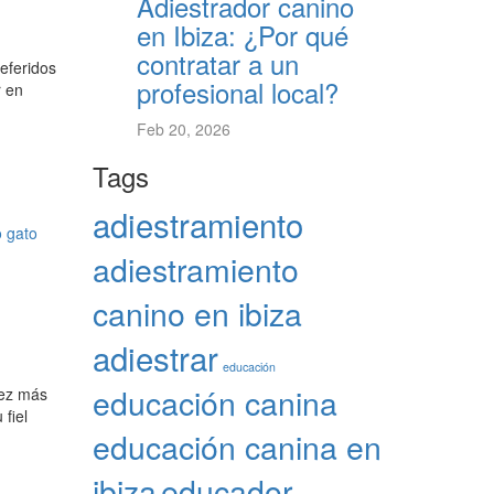
Adiestrador canino
en Ibiza: ¿Por qué
contratar a un
referidos
profesional local?
r en
Feb 20, 2026
Tags
adiestramiento
o
gato
adiestramiento
canino en ibiza
adiestrar
educación
educación canina
vez más
 fiel
educación canina en
ibiza
educador