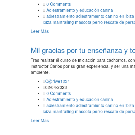
0 Comments
Adiestramiento y educación canina
adiestramiento
adiestramiento canino en ibiza
ibiza
mantrailing
mascota
perro
rescate de pers
Leer Más
Mil gracias por tu enseñanza y t
Tras realizar él curso de iniciación para cachorros, c
instructor Carlos por su gran experiencia, y ser una ma
ambiente.
C@rlwe1234
02/04/2023
0 Comments
Adiestramiento y educación canina
adiestramiento
adiestramiento canino en ibiza
ibiza
mantrailing
mascota
perro
rescate de pers
Leer Más