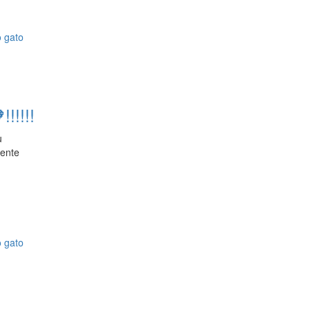
o
gato
!!!!!
u
lente
o
gato