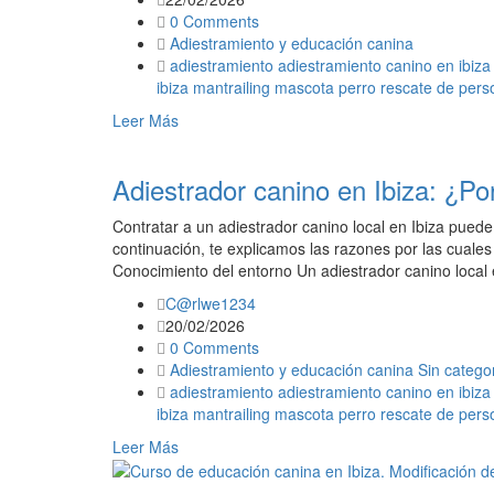
0 Comments
Adiestramiento y educación canina
adiestramiento
adiestramiento canino en ibiza
ibiza
mantrailing
mascota
perro
rescate de pers
Leer Más
Adiestrador canino en Ibiza: ¿Por
Contratar a un adiestrador canino local en Ibiza puede 
continuación, te explicamos las razones por las cuale
Conocimiento del entorno Un adiestrador canino local 
C@rlwe1234
20/02/2026
0 Comments
Adiestramiento y educación canina
Sin catego
adiestramiento
adiestramiento canino en ibiza
ibiza
mantrailing
mascota
perro
rescate de pers
Leer Más