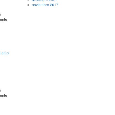
noviembre 2017
u
lente
o
gato
u
lente