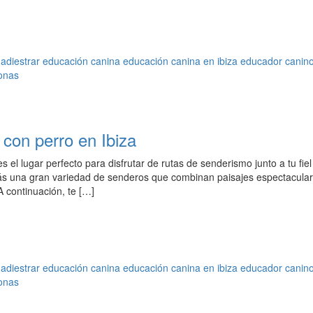
adiestrar
educación canina
educación canina en ibiza
educador canin
onas
con perro en Ibiza
s el lugar perfecto para disfrutar de rutas de senderismo junto a tu fiel
rás una gran variedad de senderos que combinan paisajes espectacula
A continuación, te […]
adiestrar
educación canina
educación canina en ibiza
educador canin
onas