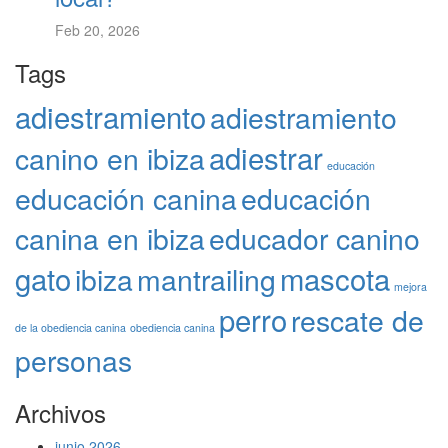
Feb 20, 2026
Tags
adiestramiento
adiestramiento
adiestrar
canino en ibiza
educación
educación canina
educación
canina en ibiza
educador canino
gato
mascota
ibiza
mantrailing
mejora
perro
rescate de
de la obediencia canina
obediencia canina
personas
Archivos
junio 2026