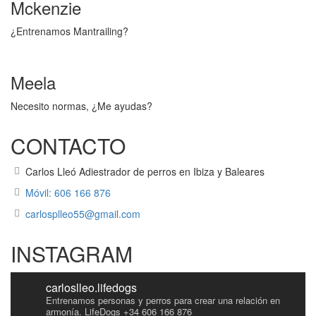
Mckenzie
¿Entrenamos Mantrailing?
Meela
Necesito normas, ¿Me ayudas?
CONTACTO
Carlos Lleó Adiestrador de perros en Ibiza y Baleares
Móvil: 606 166 876
carlosplleo55@gmail.com
INSTAGRAM
carloslleo.lifedogs
Entrenamos personas y perros para crear una relación en
armonía.
LifeDogs
+34 606 166 876