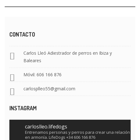
CONTACTO
Carlos Lleó Adiestrador de perros en Ibiza y
Baleares
Móvil: 606 166 876
carlosplleo55@gmail.com
INSTAGRAM
carloslleo.lifedogs
Entrenamos personas y perros para crear una relación
en armonía.
LifeDogs
+34 606 166 876