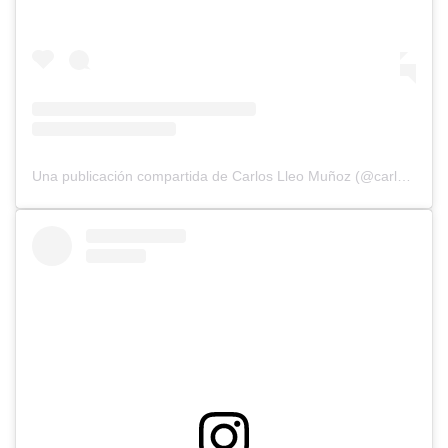
Una publicación compartida de Carlos Lleo Muñoz (@carloslleo.lifedogs)