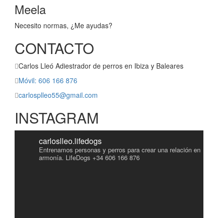
Meela
Necesito normas, ¿Me ayudas?
CONTACTO
Carlos Lleó Adiestrador de perros en Ibiza y Baleares
Móvil: 606 166 876
carlosplleo55@gmail.com
INSTAGRAM
carloslleo.lifedogs
Entrenamos personas y perros para crear una relación en
armonía.
LifeDogs
+34 606 166 876