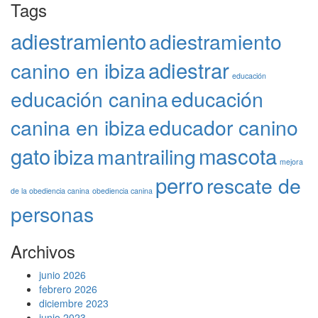
Tags
adiestramiento
adiestramiento
adiestrar
canino en ibiza
educación
educación canina
educación
canina en ibiza
educador canino
gato
mascota
ibiza
mantrailing
mejora
perro
rescate de
de la obediencia canina
obediencia canina
personas
Archivos
junio 2026
febrero 2026
diciembre 2023
junio 2023