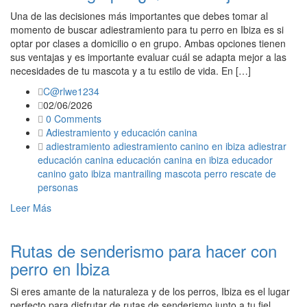
Una de las decisiones más importantes que debes tomar al
momento de buscar adiestramiento para tu perro en Ibiza es si
optar por clases a domicilio o en grupo. Ambas opciones tienen
sus ventajas y es importante evaluar cuál se adapta mejor a las
necesidades de tu mascota y a tu estilo de vida. En […]
C@rlwe1234
02/06/2026
0 Comments
Adiestramiento y educación canina
adiestramiento
adiestramiento canino en ibiza
adiestrar
educación canina
educación canina en ibiza
educador
canino
gato
ibiza
mantrailing
mascota
perro
rescate de
personas
Leer Más
Rutas de senderismo para hacer con
perro en Ibiza
Si eres amante de la naturaleza y de los perros, Ibiza es el lugar
perfecto para disfrutar de rutas de senderismo junto a tu fiel