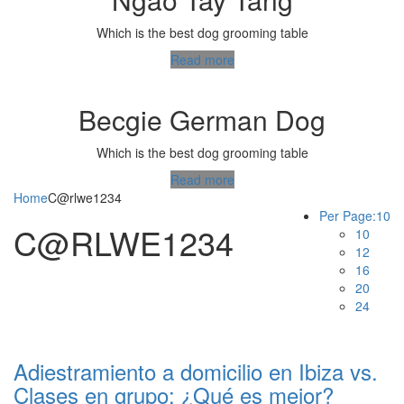
Which is the best dog grooming table
Read more
Becgie German Dog
Which is the best dog grooming table
Read more
Home
C@rlwe1234
Per Page:
10
C@RLWE1234
10
12
16
20
24
Adiestramiento a domicilio en Ibiza vs.
Clases en grupo: ¿Qué es mejor?