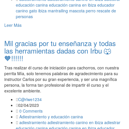
educación canina
educación canina en ibiza
educador
canino
gato
ibiza
mantrailing
mascota
perro
rescate de
personas
Leer Más
Mil gracias por tu enseñanza y todas
las herramientas dadas con Irbu 🐺
🧡!!!!!!
Tras realizar él curso de iniciación para cachorros, con nuestra
perrita Mía, solo tenemos palabras de agradecimiento para su
instructor Carlos por su gran experiencia, y ser una magnífica
persona, la forma tan profesional de impartir él curso y el
excelente ambiente.
C@rlwe1234
02/04/2023
0 Comments
Adiestramiento y educación canina
adiestramiento
adiestramiento canino en ibiza
adiestrar
educación canina
educación canina en ibiza
educador