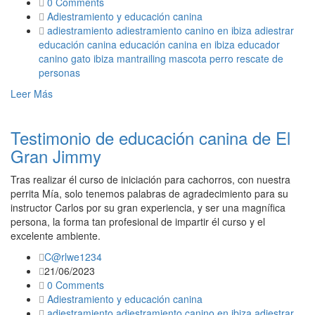
0 Comments
Adiestramiento y educación canina
adiestramiento
adiestramiento canino en ibiza
adiestrar
educación canina
educación canina en ibiza
educador
canino
gato
ibiza
mantrailing
mascota
perro
rescate de
personas
Leer Más
Testimonio de educación canina de El
Gran Jimmy
Tras realizar él curso de iniciación para cachorros, con nuestra
perrita Mía, solo tenemos palabras de agradecimiento para su
instructor Carlos por su gran experiencia, y ser una magnífica
persona, la forma tan profesional de impartir él curso y el
excelente ambiente.
C@rlwe1234
21/06/2023
0 Comments
Adiestramiento y educación canina
adiestramiento
adiestramiento canino en ibiza
adiestrar