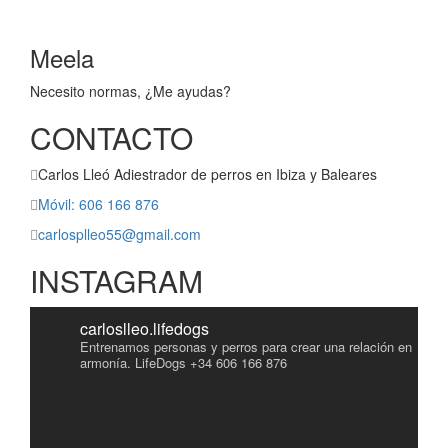
Meela
Necesito normas, ¿Me ayudas?
CONTACTO
Carlos Lleó Adiestrador de perros en Ibiza y Baleares
Móvil: 606 166 876
carlosplleo55@gmail.com
INSTAGRAM
carloslleo.lifedogs
Entrenamos personas y perros para crear una relación en
armonía.
LifeDogs
+34 606 166 876