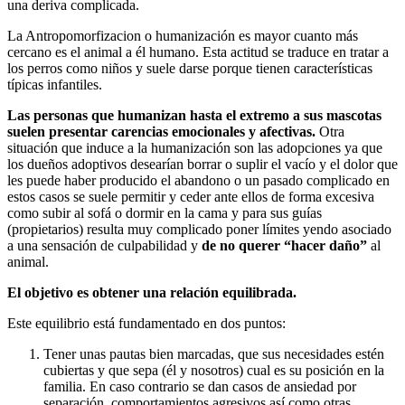
una deriva complicada.
La Antropomorfizacion o humanización es mayor cuanto más
cercano es el animal a él humano. Esta actitud se traduce en tratar a
los perros como niños y suele darse porque tienen características
típicas infantiles.
Las personas que humanizan hasta el extremo a sus mascotas
suelen presentar carencias emocionales y afectivas.
Otra
situación que induce a la humanización son las adopciones ya que
los dueños adoptivos desearían borrar o suplir el vacío y el dolor que
les puede haber producido el abandono o un pasado complicado en
estos casos se suele permitir y ceder ante ellos de forma excesiva
como subir al sofá o dormir en la cama y para sus guías
(propietarios) resulta muy complicado poner límites yendo asociado
a una sensación de culpabilidad y
de no querer “hacer daño”
al
animal.
El objetivo es obtener una relación equilibrada.
Este equilibrio está fundamentado en dos puntos:
Tener unas pautas bien marcadas, que sus necesidades estén
cubiertas y que sepa (él y nosotros) cual es su posición en la
familia. En caso contrario se dan casos de ansiedad por
separación, comportamientos agresivos así como otras