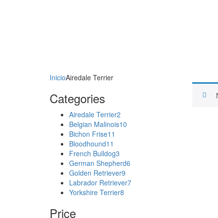
Inicio
Airedale Terrier
Categories
Airedale Terrier
2
Belgian Malinois
10
Bichon Frise
11
Bloodhound
11
French Bulldog
3
German Shepherd
6
Golden Retriever
9
Labrador Retriever
7
Yorkshire Terrier
8
Price