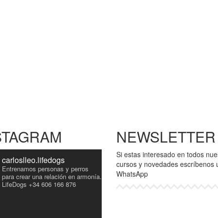
STAGRAM
NEWSLETTER
Si estas interesado en todos nue
carloslleo.lifedogs
cursos y novedades escríbenos 
Entrenamos personas y perros
WhatsApp
para crear una relación en armonía.
LifeDogs
+34 606 166 876