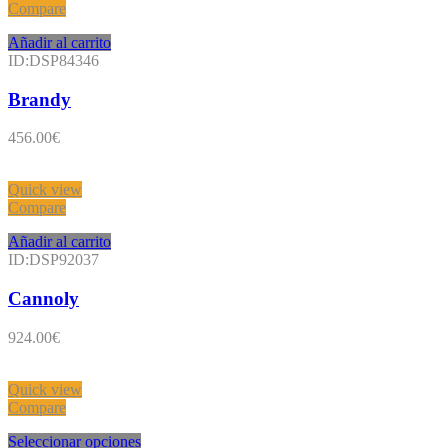
Compare
Añadir al carrito
ID:DSP84346
Brandy
456.00
€
Quick view
Compare
Añadir al carrito
ID:DSP92037
Cannoly
924.00
€
Quick view
Compare
Seleccionar opciones