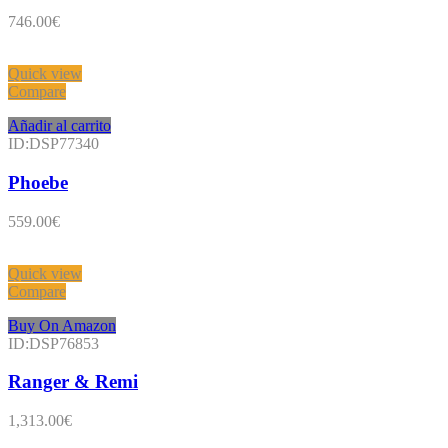
746.00
€
Quick view
Compare
Añadir al carrito
ID:DSP77340
Phoebe
559.00
€
Quick view
Compare
Buy On Amazon
ID:DSP76853
Ranger & Remi
1,313.00
€