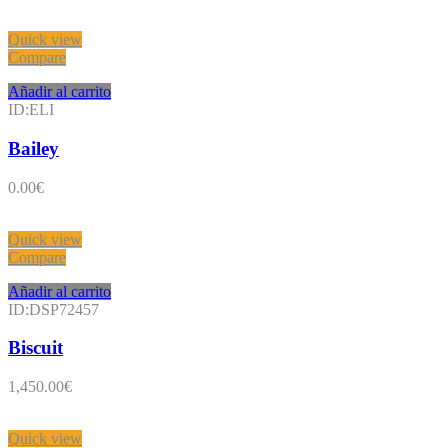
Quick view
Compare
Añadir al carrito
ID:ELI
Bailey
0.00
€
Quick view
Compare
Añadir al carrito
ID:DSP72457
Biscuit
1,450.00
€
Quick view