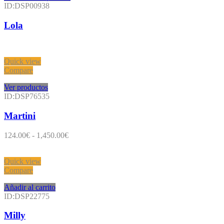
ID:DSP00938
Lola
Quick view
Compare
Ver productos
ID:DSP76535
Martini
Rango
124.00
€
-
1,450.00
€
de
precios:
Quick view
desde
Compare
124.00€
hasta
Añadir al carrito
1,450.00€
ID:DSP22775
Milly