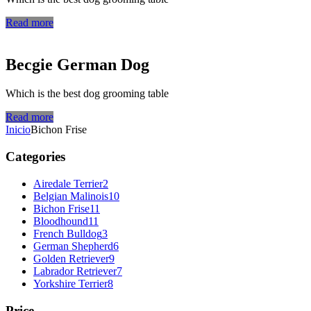
Read more
Becgie German Dog
Which is the best dog grooming table
Read more
Inicio
Bichon Frise
Categories
Airedale Terrier
2
Belgian Malinois
10
Bichon Frise
11
Bloodhound
11
French Bulldog
3
German Shepherd
6
Golden Retriever
9
Labrador Retriever
7
Yorkshire Terrier
8
Price