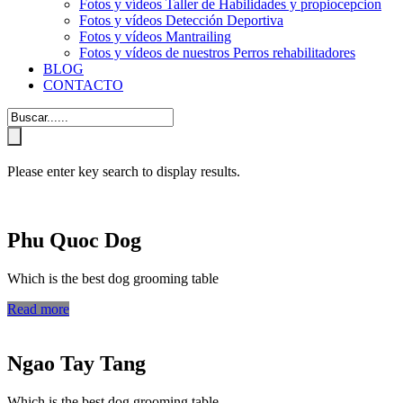
Fotos y vídeos Taller de Habilidades y propiocepcion
Fotos y vídeos Detección Deportiva
Fotos y vídeos Mantrailing
Fotos y vídeos de nuestros Perros rehabilitadores
BLOG
CONTACTO
Please enter key search to display results.
Phu Quoc Dog
Which is the best dog grooming table
Read more
Ngao Tay Tang
Which is the best dog grooming table