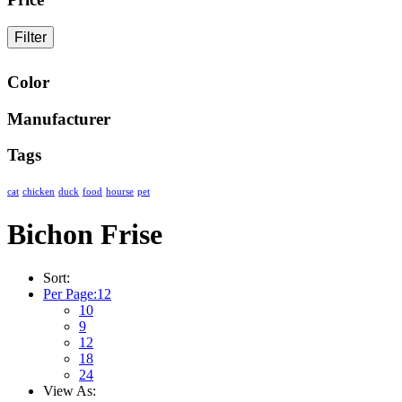
Filter
Color
Manufacturer
Tags
cat
chicken
duck
food
hourse
pet
Bichon Frise
Sort:
Per Page:
12
10
9
12
18
24
View As: